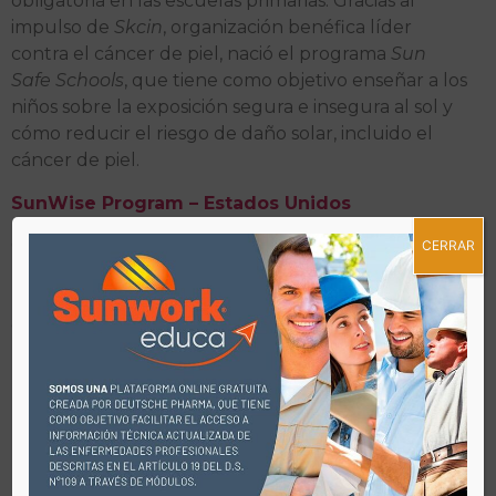
obligatoria en las escuelas primarias. Gracias al
impulso de
Skcin
, organización benéfica líder
contra el cáncer de piel, nació el programa
Sun
Safe Schools
, que tiene como objetivo enseñar a los
niños sobre la exposición segura e insegura al sol y
cómo reducir el riesgo de daño solar, incluido el
cáncer de piel.
SunWise Program – Estados Unidos
Consciente del problema, la
Environmental
CERRAR
Protection Agency
(EPA) lanzó el
SunWise
Program
en Estados Unidos, un programa
educativo que abarca desde la ciencia hasta la
práctica diaria. Este programa enseña a los niños de
Kínder a octavo grado sobre la seguridad solar, la
radiación ultravioleta y el ozono estratosférico.
La educación sobre fotoprotección en la infancia no