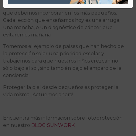
es un lujo, es una necesidad urgente y un hábito
que debemos incorporar en los más pequeños.
Cada lección que enseñamos hoy es una arruga,
una mancha, o un diagnóstico de cáncer que
evitaremos mañana.
Tomemos el ejemplo de países que han hecho de
la protección solar una prioridad escolar y
trabajemos para que nuestros niños crezcan no
sólo bajo el sol, sino también bajo el amparo de la
conciencia.
Proteger la piel desde pequeños es proteger la
vida misma. ¡Actuemos ahora!
Encuentra más información sobre fotoprotección
en nuestro
BLOG SUNWORK