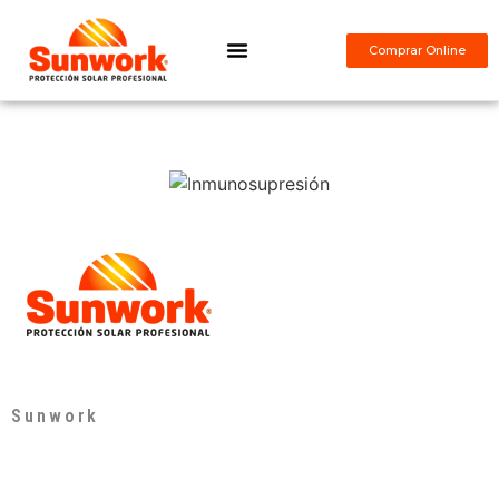
Comprar Online
¿Qué es Sunwork?
Sunwork