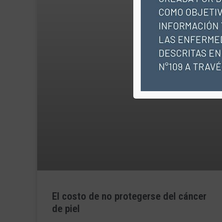
El costo de no protegerse del cáncer
de piel