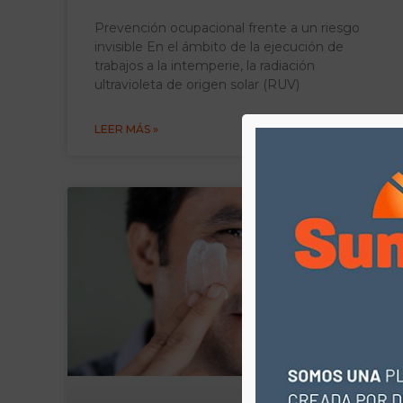
Prevención ocupacional frente a un riesgo
invisible En el ámbito de la ejecución de
trabajos a la intemperie, la radiación
ultravioleta de origen solar (RUV)
LEER MÁS »
BLOG