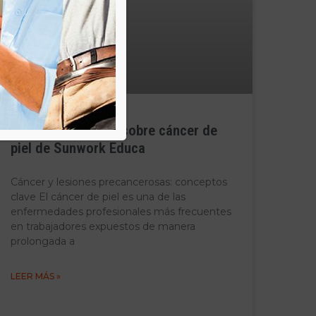
Conoce el módulo sobre cáncer de
piel de Sunwork Educa
Cáncer y lesiones precancerosas: conceptos
clave El cáncer de piel es una de las
enfermedades profesionales más frecuentes
en trabajadores expuestos de manera
prolongada a
LEER MÁS »