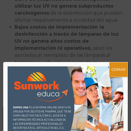
utilizar luz UV no genera subproductos
carcinógenos
de la desinfección que puedan
afectar negativamente a la calidad del agua.
Bajos costos de implementación
:
la
desinfección a través de lámparas de luz
UV no genera altos costos de
implementación ni operativos,
salvo los
asociados al reemplazo de las lámparas al
terminar su vida útil y el costo de la
electricidad.
CERRAR
¿Qué desventajas tiene el
uso de luz ultravioleta?