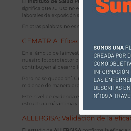
El
Instituto de Salud Pública (ISP)
lo ha inscr
significa que su uso no es opcional, sino que
laborales de exposición solar.
En otras palabras: no es solo un protector solar
GEMATRIA: Eficacia comprobada 
En el ámbito de la investigación internacional,
nuestro fotoprotector ofrece un alto rendimien
contribuyen al desarrollo de enfermedades cu
Pero no se queda ahí. Gracias a pruebas realiz
midiendo de manera precisa la reducción del d
Este nivel de evidencia es clave: mientras ot
estructura más íntima y esencial de tus células
ALLERGISA: Validación de la efica
El estudio de
ALLERGISA
confirma la eficacia 