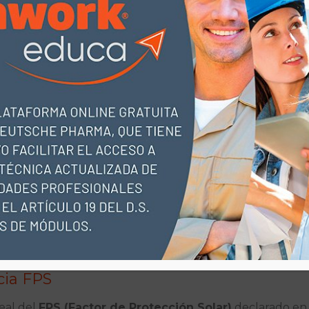
ito en su Registro Sanitario, certificándolo como un
Elem
 forma parte de las medidas preventivas que todo emplea
, es un equipo de seguridad para tu piel.
con ciencia avanzada
 los ensayos de
GEMATRIA
destacan por su rigurosidad. 
to contra los radicales libres, esas moléculas dañinas qu
táneas.
adas por
KOSMO SCIENCE
, se ha comprobado que la pr
año al ADN inducido por la radiación UV.
ros productos solo hablan de FPS, aquí hablamos de cien
.
cia FPS
real del
FPS (Factor de Protección Solar)
declarado en 