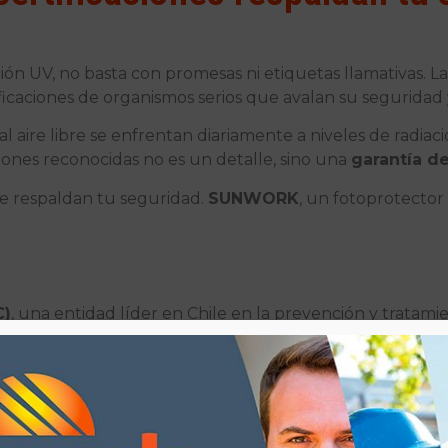
ación UV, no basta con promesas ni etiquetas llamativas. 
ificaciones de organismos serios que avalan su seguridad y
l aire libre se enfrentan diariamente a niveles de radia
iones reconocidas no es un detalle, sino una
garantía de
e respaldan tu seguridad.
SUNWORK
, un fotoprotector 
C)
, una entidad líder en Chile en la prevención y tratam
el resultado de rigurosas evaluaciones que confirman q
os a la radiación solar.