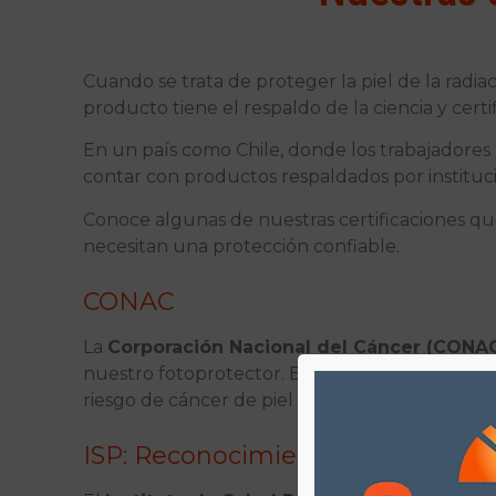
Cuando se trata de proteger la piel de la radi
producto tiene el respaldo de la ciencia y cert
En un país como Chile, donde los trabajadores a
contar con productos respaldados por instituc
Conoce algunas de nuestras certificaciones qu
necesitan una protección confiable.
CONAC
La
Corporación Nacional del Cáncer (CONA
nuestro fotoprotector. Esta recomendación es 
riesgo de cáncer de piel en trabajadores expuest
ISP: Reconocimiento nacional