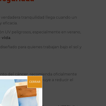
La verdadera tranquilidad llega cuando un
 eficacia.
ción UV peligrosos, especialmente en verano,
 vida
.
diseñado para quienes trabajan bajo el sol y
iento del cáncer, recomienda oficialmente
ue el producto contribuye a reducir el
CERRAR