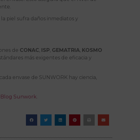
ente.
a piel sufra daños inmediatos y
iones de
CONAC
,
ISP
,
GEMATRIA
,
KOSMO
ándares más exigentes de eficacia y
de cada envase de SUNWORK hay ciencia,
o
Blog Sunwork.