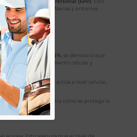
ento de Protección Personal (EPP)
. Esto
dor debe garantizar en faenas y entornos
Con un
Test RSF del 96%
, se demostró que
e aceleran el envejecimiento celular y
otección de SUNWORK actúa a nivel celular,
cia aplicada que demuestra cómo se protege la
el envase. Esto asegura que el nivel de