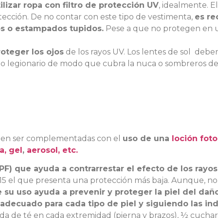
ilizar ropa con filtro de protección UV
, idealmente. El
otección. De no contar con este tipo de vestimenta,
es re
ros o estampados tupidos.
Pese a que no protegen en u
roteger los ojos
de los rayos UV.
Los lentes de sol deben
tipo legionario de modo que cubra la nuca o sombreros de
ben ser complementadas con el
uso de una
loción fot
, gel
,
aerosol, etc.
SPF) que ayuda a contrarrestar el efecto de los rayo
 15 el que presenta una protección más baja. Aunque, n
u uso ayuda a prevenir y proteger la piel del daño
 adecuado para cada tipo de piel y siguiendo las in
ada de té en
cada extremidad (pierna y brazos), ½ cuchara