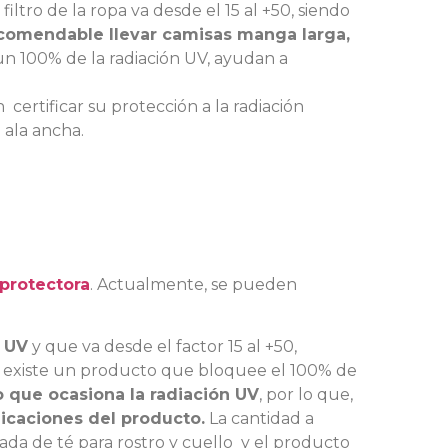
 filtro de la ropa va desde el 15 al +50, siendo
comendable llevar camisas manga larga,
n 100% de la radiación UV, ayudan a
 certificar su protección a la radiación
 ala ancha.
oprotectora
. Actualmente, se pueden
s UV
y que va desde el factor 15 al +50,
o existe un producto que bloquee el 100% de
 que ocasiona la radiación UV
, por lo que,
dicaciones del producto.
La cantidad a
da de té para rostro y cuello
y el producto