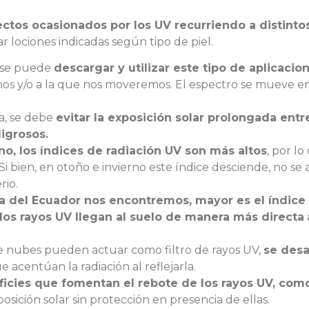
ectos ocasionados por los UV recurriendo a distint
zar lociones indicadas según tipo de piel.
se puede
descargar y utilizar este tipo de aplicaci
s y/o a la que nos moveremos. El espectro se mueve entre 
a, se debe
evitar la exposición solar prolongada entre 
ligrosos.
no, los índices de radiación UV son más altos
, por lo
 Si bien, en otoño e invierno este índice desciende, no se
rio.
a del Ecuador nos encontremos, mayor es el índice 
 los rayos UV llegan al suelo de manera más directa
 nubes pueden actuar como filtro de rayos UV,
se desa
acentúan la radiación al reflejarla.
ficies que fomentan el rebote de los rayos UV, como
osición solar sin protección en presencia de ellas.