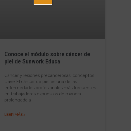
Conoce el módulo sobre cáncer de
piel de Sunwork Educa
Cáncer y lesiones precancerosas: conceptos
clave El cáncer de piel es una de las
enfermedades profesionales más frecuentes
en trabajadores expuestos de manera
prolongada a
LEER MÁS »