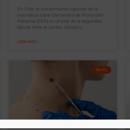
En Chile, el cumplimiento riguroso de la
normativa sobre Elementos de Protección
Personal (EPP) es un pilar de la seguridad
laboral. Ante el cambio climático,
LEER MÁS »
BLOG