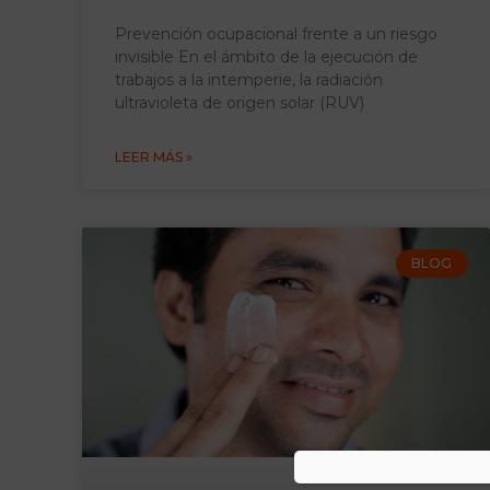
Prevención ocupacional frente a un riesgo
invisible En el ámbito de la ejecución de
trabajos a la intemperie, la radiación
ultravioleta de origen solar (RUV)
LEER MÁS »
BLOG